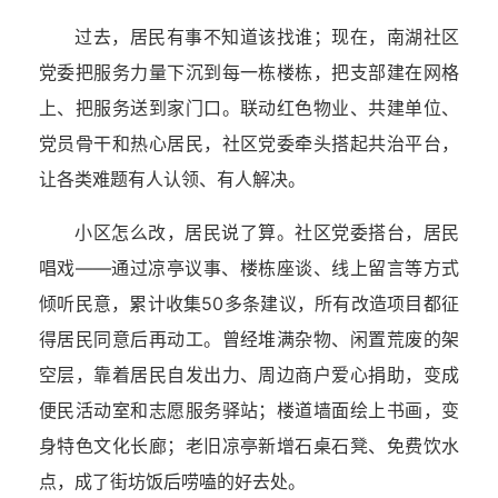
过去，居民有事不知道该找谁；现在，南湖社区
党委把服务力量下沉到每一栋楼栋，把支部建在网格
上、把服务送到家门口。联动红色物业、共建单位、
党员骨干和热心居民，社区党委牵头搭起共治平台，
让各类难题有人认领、有人解决。
小区怎么改，居民说了算。社区党委搭台，居民
唱戏——通过凉亭议事、楼栋座谈、线上留言等方式
倾听民意，累计收集50多条建议，所有改造项目都征
得居民同意后再动工。曾经堆满杂物、闲置荒废的架
空层，靠着居民自发出力、周边商户爱心捐助，变成
便民活动室和志愿服务驿站；楼道墙面绘上书画，变
身特色文化长廊；老旧凉亭新增石桌石凳、免费饮水
点，成了街坊饭后唠嗑的好去处。