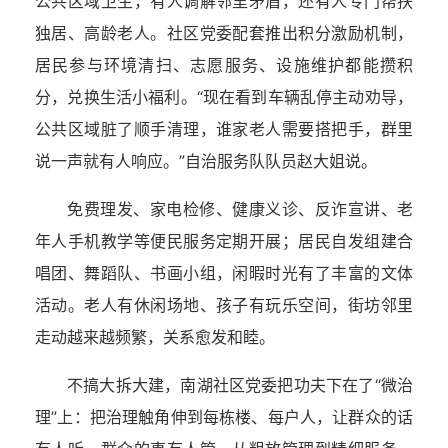
公共区域卫生，有人调解邻里矛盾，还有人专门帮扶
独居、高龄老人。社区党委配套推出积分激励机制，
居民参与环境清扫、志愿服务、设施维护都能攒积
分，兑换生活小福利。“现在看到车辆乱停主动劝导，
公共区域脏了顺手清理，谁家老人需要搭把手，群里
说一声就有人响应。”自治服务队队员赵大姐说。
免费理发、家电检修、健康义诊、反诈宣讲、老
年人手机教学等便民服务定期开展；居民自发组建合
唱团、舞蹈队、书画小组，闲暇时光有了丰富的文体
活动。老人有休闲场地、孩子有玩乐空间，街坊邻里
走动越来越频繁，关系愈发和睦。
不搞大拆大建，南湖社区党委把功夫下在了“微治
理”上：把治理触角伸到每栋楼、每户人，让群众的话