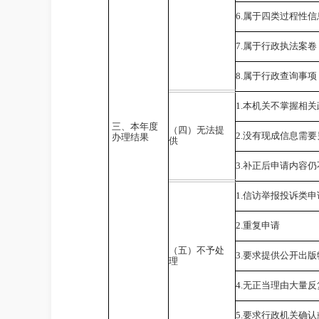
6.
属于四类过程性信
7.
属于行政执法案卷
8.
属于行政查询事项
1.
本机关不掌握相关
三、本年度
（四）无法提
2.
没有现成信息需要
办理结果
供
3.
补正后申请内容仍
1.
信访举报投诉类申
2.
重复申请
（五）不予处
3.
要求提供公开出版
理
4.
无正当理由大量反
5.
要求行政机关确认