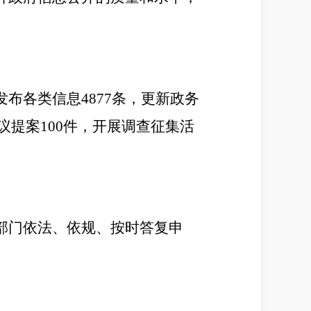
发布各类信息
4877
条，更新
政务
议提案
100
件，
开展调查征集活
部门依法、依规、按时答复申