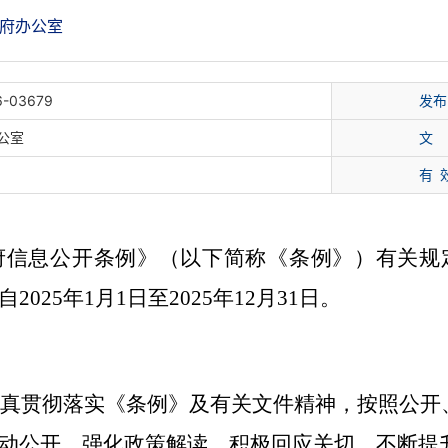
府办公室
6-03679
发布
公室
文
有 
府信息公开条例》（以下简称《条例》）有关规
自
202
5
年
1
月
1
日至
202
5
年
12
月
31
日。
认真贯彻落实《条例》及有关文件精神，按照公开
动公开、强化政策解读、积极回应关切，不断提