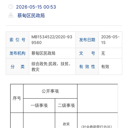
2026-05-15 00:53
蔡甸区民政局
MB1534522/2020-93
2026-05-
索 引 号
发布日期
9560
15
发布机构
蔡甸区民政局
文 号
无
综合政务;民政、扶贫、
分 类
有 效 性
有效
救灾
公开事项
序号
一级事项
二级事项
政策
《社会救助暂行