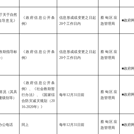
厅关于自然
《政府信息公开条
信息形成或变更之日起
蔡甸区
应
■政府
指导意见》
例》
20
个工作日内
急管理
局
、
救助指导标
《政府信息公开条
信息形成或变更之日起
蔡甸区
应
号）
例》
20
个工作日内
急管理
局
■政府
《政府信息公开条
例》、《社会救助暂
情况（其具
蔡甸区
应
■政府
行办法》、《国家综
每年
12月31日前
建级别等）
急管理
局
合防灾减灾规划（
20
16-2020
年）》
蔡甸区
应
办公电话
同上
每年
12月31日前
■政府
急管理
局