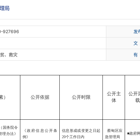
理局
0-927696
发
文
扶贫、救灾
有
公开主
公开
素）
公开依据
公开时限
体
载
（国务院令
《政府信息公开条
信息形成或变更之日起
蔡甸区
应
■政府
管理办法》
例》
20
个工作日内
急管理
局