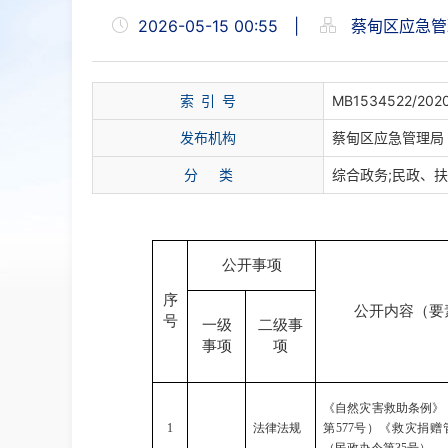
2026-05-15 00:55
|
蔡甸区应急管
索 引 号
MB1534522/202
发布机构
蔡甸区应急管理局
分 类
综合政务;民政、
公开事项
序
公开内容（要
号
一级
二级事
事项
项
《自然灾害救助条例》
1
法律法规
第
577
号）《救灾捐赠
（民政办令第
35
号）