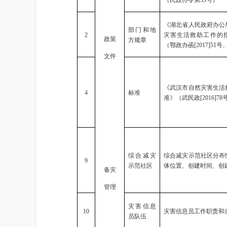
《湖北省人民政府办公
部门和地
2
灾害生活救助工作的
政策
方规章
（鄂政办函
[2017]51
号
文件
《武汉市自然灾害生活
4
标准
准》（武民政
[2016]78
综合减灾
综合减灾示范社区分布
9
示范社区
体位置、创建时间、创
备灾
管理
灾害信息
10
灾害信息员工作职责和
员队伍