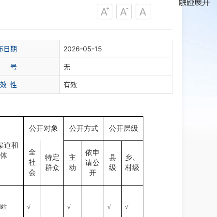
布日期
2026-05-15
 号
无
 效 性
有效
公开对象
公开方式
公开层级
渠道和
全
依申
体
特定
主
县
乡、
社
请公
群众
动
级
村级
会
开
网站
√
√
√
√