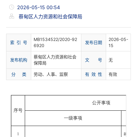
2026-05-15 00:54
蔡甸区人力资源和社会保障局
MB1534522/2020-92
2026-05-
索 引 号
发布日期
6920
15
蔡甸区人力资源和社会
发布机构
文 号
无
保障局
分 类
劳动、人事、监察
有 效 性
有效
公开事项
序号
一级事项
1
就业政