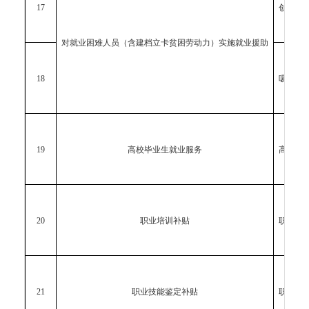
17
创业补
对就业困难人员（含建档立卡贫困劳动力）实施就业援助
18
吸纳贫
19
高校毕业生就业服务
高校毕
20
职业培训补贴
职业培
21
职业技能鉴定补贴
职业技