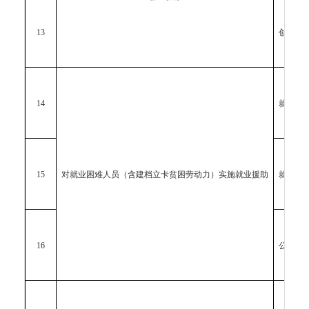
13
创业担
14
就业困
15
对就业困难人员（含建档立卡贫困劳动力）实施就业援助
就业困
16
公益性