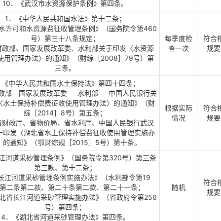
10．《武汉市水资源保护条例》第四条。
1．《中华人民共和国水法》第十二条；
水许可和水资源费征收管理条例》（国务院令第460
号）第三十八条规定；
每季度检
符合
财政部、国家发展改革委、水利部关于印发〈水资源
查一次
规要
使用管理办法〉的通知》（财综［2008］79号）第
三条。
．《中华人民共和国水土保持法》第四十四条；
财政部 国家发展改革委 水利部 中国人民银行关
〈水土保持补偿费征收使用管理办法〉的通知》（财
根据实际
符合
综［2014］8号）第五条；
情况
规要
省财政厅、省物价局、省水利厅、中国人民银行武汉
于印发〈湖北省水土保持补偿费征收使用管理实施办
〉的通知》（鄂财综规［2015］5号）第十条。
长江河道采砂管理条例》（国务院令第320号）第三条
第三款、第十二条；
长江河道采砂管理条例实施办法》（水利部令第19
符合
第二条第二款、第二十条第二款、第二十一条；
随机
规要
北省长江河道采砂管理实施办法》（省政府令第256
号）第四条；
4．《湖北省河道采砂管理办法》第四条。