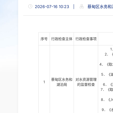
2026-07-16 10:23
|
蔡甸区水务和
序号
行政检查主体
行政检查事项
2．
4．《取
5．《
蔡甸区水务和
对水资源管理
1
湖泊局
的监督检查
6．
7．《
8．《
9．《