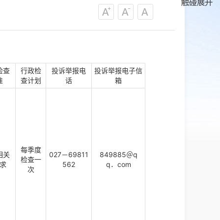
检查
行政检
投诉举报电
投诉举报电子信
准
查计划
话
箱
每季度
相关
027－69811
849885＠q
检查一
求
562
q．com
次