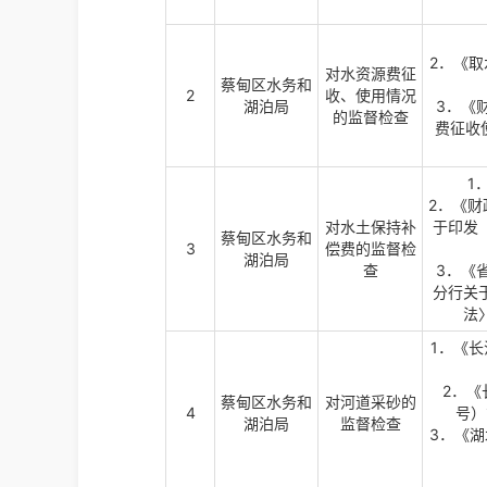
2．《取
对水资源费征
蔡甸区水务和
2
收、使用情况
湖泊局
3．《
的监督检查
费征收
1
2．《
对水土保持补
于印发
蔡甸区水务和
3
偿费的监督检
湖泊局
查
3．《
分行关
法
1．《
2．《
蔡甸区水务和
对河道采砂的
4
号）
湖泊局
监督检查
3．《湖